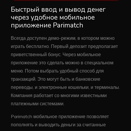
Быстрый ввод и вывод денег
через удобное мобильное
приложение Parimatch
Всегда доступен демо-режим, в котором можно
играть бесплатно. Первый депозит предполагает
приветственный бонус. Через мобильное
приложение это сделать можно в специальном
меню. Потом выбрать удобный способ для
транзакций. Это могут быть и банковские
переводы, и электронные кошельки, и терминалы.
Компания работает со многими известными
платежными системами.
Parimatch мобильное приложение позволяет
пополнять и выводить деньги за считанные