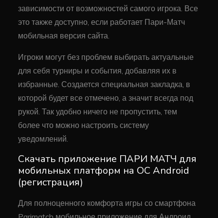
зависимости от возможностей самого игрока. Все
это также доступно, если работает Пари-Матч
мобильная версия сайта.
Игроки могут без проблем выбирать актуальные
для себя турниры и события, добавляя их в
избранные. Создается специальная закладка, в
которой будет все отмечено, а значит всегда под
рукой. Так удобно ничего не пропустить, тем
более что можно настроить систему
уведомлений.
Скачать приложение ПАРИ МАТЧ для
мобильных платформ на ОС Android
(регистрация)
Для полноценного комфорта игры со смартфона
Parimatch мобильное приложение для Андроид