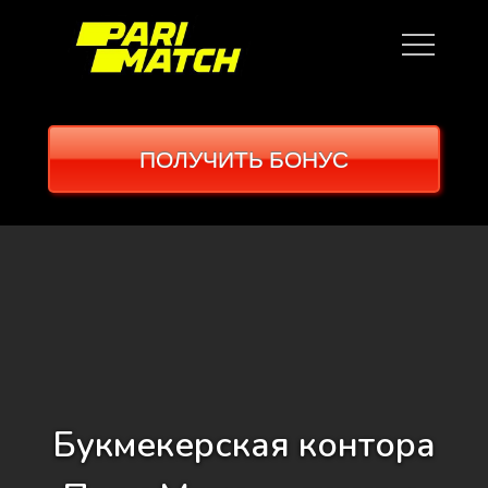
Skip
to
content
PARIMATCH.OXIS.COM.UA
ПОЛУЧИТЬ БОНУС
Букмекерская контора