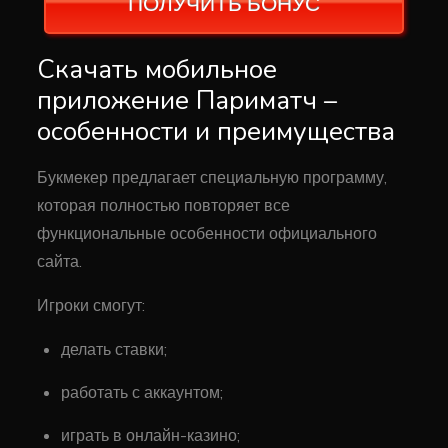
ПОЛУЧИТЬ БОНУС
Скачать мобильное
приложение Париматч –
особенности и преимущества
Букмекер предлагает специальную программу,
которая полностью повторяет все
функциональные особенности официального
сайта.
Игроки смогут:
делать ставки;
работать с аккаунтом;
играть в онлайн-казино;