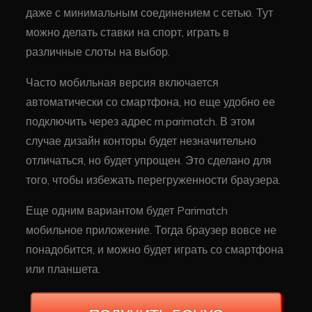
даже с минимальным соединением с сетью. Тут
можно делать ставки на спорт, играть в
различные слоты на выбор.
Часто мобильная версия включается
автоматически со смартфона, но еще удобно ее
подключить через адрес m.parimatch. В этом
случае дизайн конторы будет незначительно
отличаться, но будет упрощен. Это сделано для
того, чтобы избежать перегруженности браузера.
Еще одним вариантом будет Parimatch
мобильное приложение. Тогда браузер вовсе не
понадобится, и можно будет играть со смартфона
или планшета.