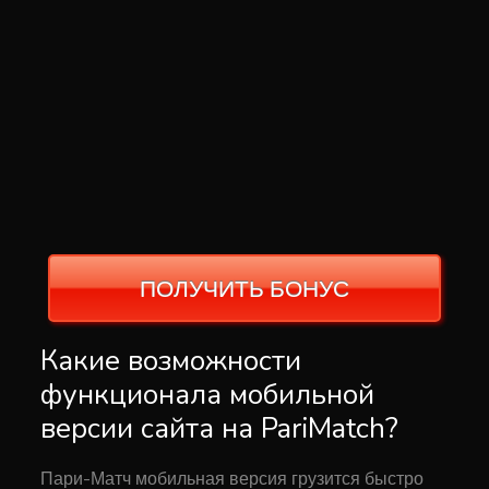
ПОЛУЧИТЬ БОНУС
Какие возможности
функционала мобильной
версии сайта на PariMatch?
Пари-Матч мобильная версия грузится быстро