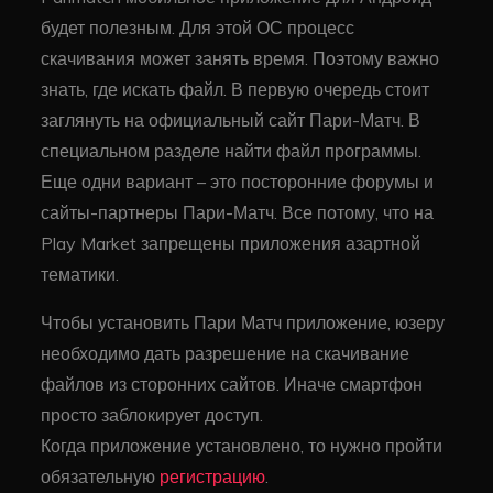
будет полезным. Для этой ОС процесс
скачивания может занять время. Поэтому важно
знать, где искать файл. В первую очередь стоит
заглянуть на официальный сайт Пари-Матч. В
специальном разделе найти файл программы.
Еще одни вариант – это посторонние форумы и
сайты-партнеры Пари-Матч. Все потому, что на
Play Market запрещены приложения азартной
тематики.
Чтобы установить Пари Матч приложение, юзеру
необходимо дать разрешение на скачивание
файлов из сторонних сайтов. Иначе смартфон
просто заблокирует доступ.
Когда приложение установлено, то нужно пройти
обязательную
регистрацию
.