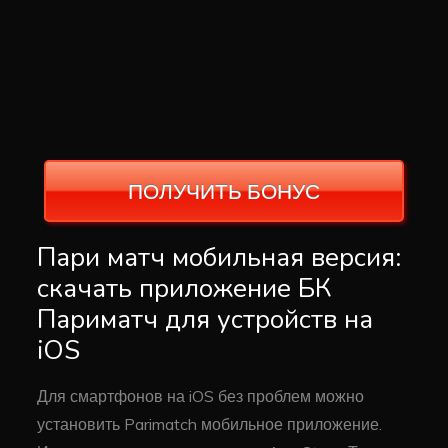
ПОЛУЧИТЬ БОНУС
Пари матч мобильная версия:
с
качать приложение БК
Париматч для устройств на
iOS
Для смартфонов на iOS без проблем можно
установить Parimatch мобильное приложение.